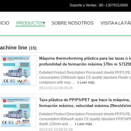
Soporte y Ventas :
86--13076310890
NICIO
PRODUCTOS
SOBRE NOSOTROS
VISITA A LA F
achine line
(15)
Máquina thermoforming plástica para las tazas o l
profundidad de formación máxima 170m m S7125
Detailed Product Description Processed sheets:PP,PS,
consumption:105Kws/h appx CE quality standard Plastic 
containers with max ...
Leer más
2013-02-23 09:34:35
Taza plástica de PP/PS/PET que hace la máquina
formación máximo, velocidad máxima 29molds/min
Detailed Product Description Processed sheets:PP,PS,
consumption:80Kws/h appx CE quality standard PP/PS/PE
depth 120mm and ...
Leer más
2013-02-23 09:31:58