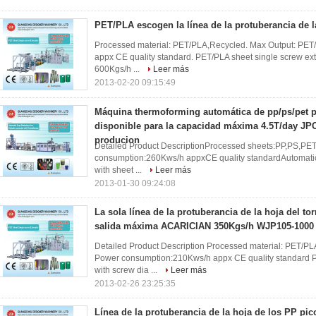
PET/PLA escogen la línea de la protuberancia de la
Processed material: PET/PLA,Recycled. Max Output: PE
appx CE quality standard. PET/PLA sheet single screw e
600Kgs/h ...
Leer más
2013-02-20 09:15:49
Máquina thermoforming automática de pp/ps/pet pa
disponible para la capacidad máxima 4.5T/day JP
producion
Detailed Product DescriptionProcessed sheets:PP,PS,PET
consumption:260Kws/h appxCE quality standardAutomatic
with sheet ...
Leer más
2013-01-30 09:24:08
La sola línea de la protuberancia de la hoja del to
salida máxima ACARICIAN 350Kgs/h WJP105-1000
Detailed Product Description Processed material: PET/P
Power consumption:210Kws/h appx CE quality standard P
with screw dia ...
Leer más
2013-02-26 23:25:35
Línea de la protuberancia de la hoja de los PP p