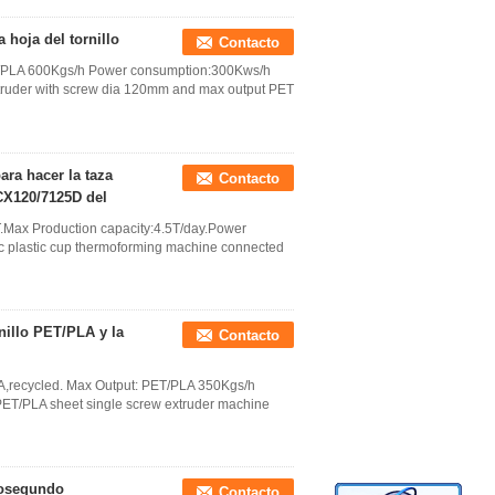
 hoja del tornillo
Contacto
T/PLA 600Kgs/h Power consumption:300Kws/h
xtruder with screw dia 120mm and max output PET
ra hacer la taza
Contacto
CX120/7125D del
.Max Production capacity:4.5T/day.Power
 plastic cup thermoforming machine connected
rnillo PET/PLA y la
Contacto
LA,recycled. Max Output: PET/PLA 350Kgs/h
ET/PLA sheet single screw extruder machine
icosegundo
Contacto