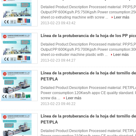
Detailed Product Description Processed material: PP,PS,
Output:PP:600Kgs/h.PS:750Kgs/h Power consumption:250
sheet co extruding machine with screw ...
Leer más
2013-02-23 09:43:42
Línea de la protuberancia de la hoja de los PP p
Detailed Product Description Processed material: PP,PS,
Output:PP:600Kgs/h.PS:700Kgs/h Power consumption:300
sheet co-extruder machine plastic with ...
Leer más
2013-02-23 09:44:27
Línea de la protuberancia de la hoja del tornillo d
PET/PLA
Detailed Product Description Processed material: PET/P
Power consumption:120Kws/h appx CE quality standard. P
screw dia ...
Leer más
2013-02-23 09:46:22
Línea de la protuberancia de la hoja del tornillo d
PET/PLA
Detailed Product Description Processed material: PET/P