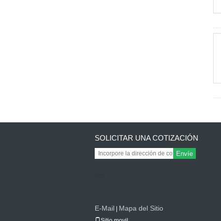
SOLICITAR UNA COTIZACIÓN
Envíe
sgs
E-Mail
Mapa del Sitio
|
Sitio movil