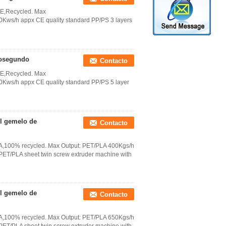
PE,Recycled. Max
Kws/h appx CE quality standard PP/PS 3 layers
icosegundo
Contacto
PE,Recycled. Max
Kws/h appx CE quality standard PP/PS 5 layer
el gemelo de
Contacto
LA,100% recycled. Max Output: PET/PLA 400Kgs/h
ET/PLA sheet twin screw extruder machine with
el gemelo de
Contacto
LA,100% recycled. Max Output: PET/PLA 650Kgs/h