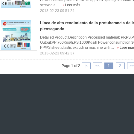
Power consumption:210Kws/h appx CE quality standard. P
screw dia ...
Leer más
2013-02-23 09:51:24
Línea de alto rendimiento de la protuberancia de l
picosegundo
Detailed Product Description Processed material: PP,PS,
Output:PP:700Kgs/h.PS:1000Kgs/h Power consumption:30
PP/PS sheet plastic extruding machine with ...
Leer má
2013-02-23 09:42:37
Page 1 of 2
|<
<<
1
2
>>