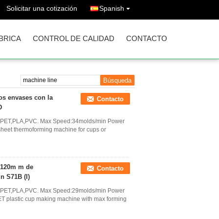
Solicitar una cotización
Spanish
ÁBRICA
CONTROL DE CALIDAD
CONTACTO
os envases con la
Contacto
D
PE,PET,PLA,PVC. Max Speed:34molds/min Power
sheet thermoforming machine for cups or
, 120m m de
Contacto
 S71B (I)
PE,PET,PLA,PVC. Max Speed:29molds/min Power
T plastic cup making machine with max forming