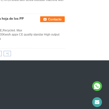
ET/PLA sheet twin screw extruder machine with
a hoja de los PP
Contacto
PE,Recycled. Max
0Kws/h appx CE quality standar High output
s
>|